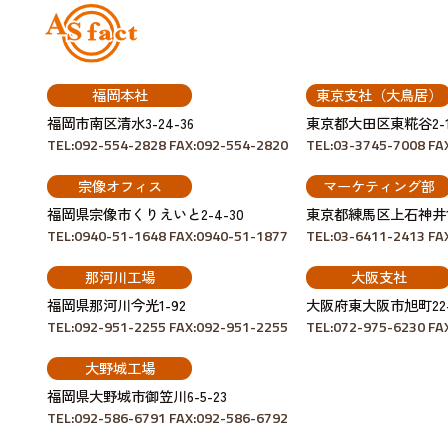
福岡本社
東京支社（大鳥居）
福岡市南区清水3-24-36
東京都大田区東糀谷2-14
TEL:092-554-2828
FAX:092-554-2820
TEL:03-3745-7008
FA
宗像オフィス
マーケティング部
福岡県宗像市くりえいと2-4-30
東京都練馬区上石神井1-1
TEL:0940-51-1648
FAX:0940-51-1877
TEL:03-6411-2413
FA
那河川工場
大阪支社
福岡県那河川今光1-92
大阪府東大阪市旭町22-2
TEL:092-951-2255
FAX:092-951-2255
TEL:072-975-6230
FA
大野城工場
福岡県大野城市御笠川6-5-23
TEL:092-586-6791
FAX:092-586-6792