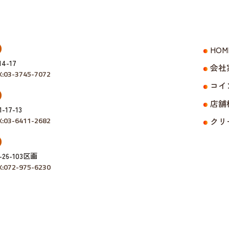
HOM
-17
会社
X:03-3745-7072
コイ
店舗
7-13
X:03-6411-2682
クリ
6-103区画
X:072-975-6230