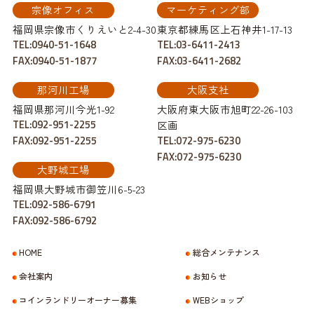
宗像オフィス
マーケティング部
福岡県宗像市くりえいと2-4-30
東京都練馬区上石神井1-17-13
TEL:0940-51-1648
TEL:03-6411-2413
FAX:0940-51-1877
FAX:03-6411-2682
那河川工場
大阪支社
福岡県那河川今光1-92
大阪府東大阪市旭町22-26-103
TEL:092-951-2255
区画
FAX:092-951-2255
TEL:072-975-6230
FAX:072-975-6230
大野城工場
福岡県大野城市御笠川6-5-23
TEL:092-586-6791
FAX:092-586-6792
HOME
総合メンテナンス
会社案内
お知らせ
コインランドリーオーナー募集
WEBショップ