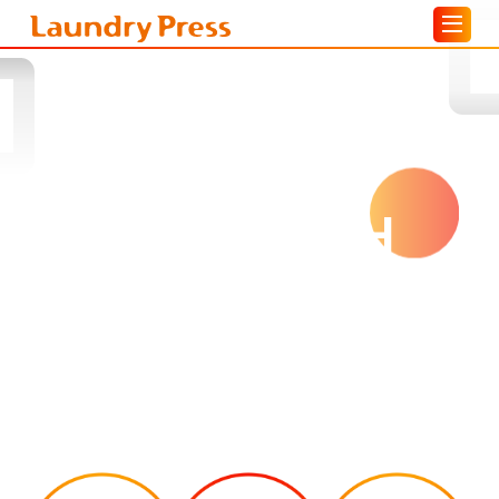
Y
O
U
R
W
A
S
H
Y
O
U
R
F
U
T
U
R
E
!